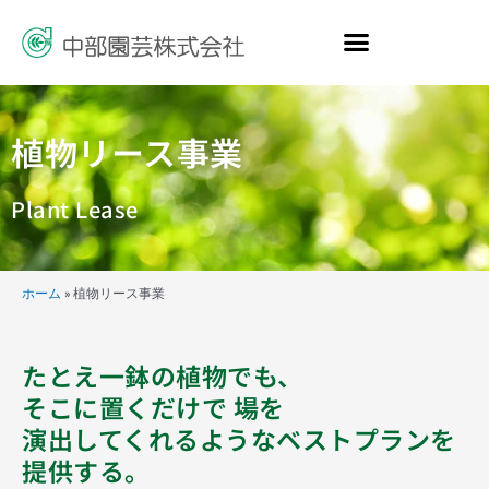
内
容
を
ス
キ
ッ
植物リース事業
プ
Plant Lease
ホーム
»
植物リース事業
たとえ一鉢の植物でも、
そこに置くだけで 場を
演出してくれるようなベストプランを
提供する。